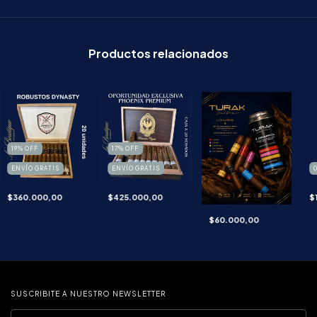
Productos relacionados
19
%
OFF
17
%
OFF
ENVÍO GRATIS
ENVÍO GRATIS
$360.000,00
$425.000,00
$
$60.000,00
SUSCRIBITE A NUESTRO NEWSLETTER