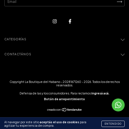
CATEGORÍAS
CONTACTÁNOS
Copyright La Boutique del Habano - 20281671260 - 2026. Todos los derechos
reservados.
Defensa de las y los consumidores. Para reclamos
ingresá acá.
Botón de arrepentimiento
Al navegar por este sitio
aceptás el uso de cookies
para
ENTENDIDO
agilizar tu experiencia de compra.