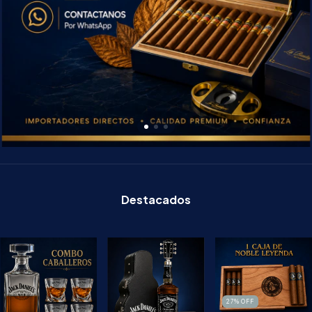
Destacados
27
%
OFF