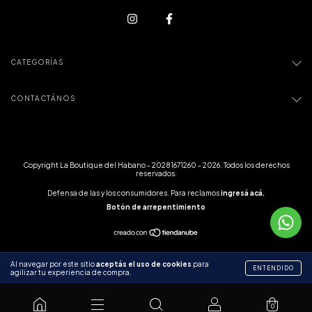
CATEGORÍAS
CONTACTÁNOS
Copyright La Boutique del Habano - 20281671260 - 2026. Todos los derechos
reservados.
Defensa de las y los consumidores. Para reclamos
ingresá acá.
Botón de arrepentimiento
Al navegar por este sitio
aceptás el uso de cookies
para
ENTENDIDO
agilizar tu experiencia de compra.
0