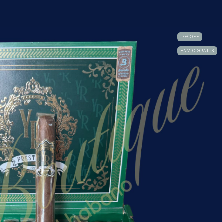
17
%
OFF
ENVÍO GRATIS