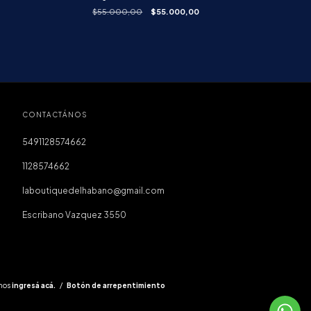
$55.000,00
$55.000,00
CONTACTÁNOS
5491128574662
1128574662
laboutiquedelhabano@gmail.com
Escribano Vazquez 3550
mos
ingresá acá.
/
Botón de arrepentimiento