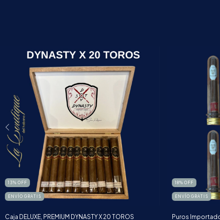
13
%
OFF
18
%
OFF
ENVÍO GRATIS
ENVÍO GRATIS
Caja DELUXE, PREMIUM DYNASTY X 20 TOROS
Puros Importad