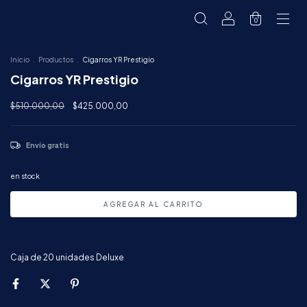
0
Inicio
.
Productos
.
Cigarros YR Prestigio
Cigarros YR Prestigio
$510.000,00
$425.000,00
Envío gratis
en stock
Caja de 20 unidades Deluxe