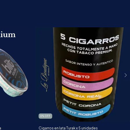
0
%
OFF
a
Cigarros en lata Turak x 5 unidades