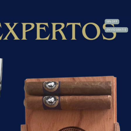
18
%
OFF
ENVÍO GRATIS