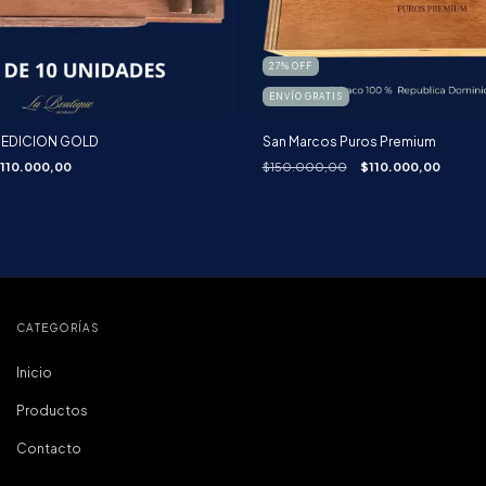
27
%
OFF
ENVÍO GRATIS
 EDICION GOLD
San Marcos Puros Premium
110.000,00
$150.000,00
$110.000,00
CATEGORÍAS
Inicio
Productos
Contacto