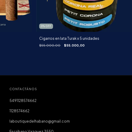
0
%
OFF
Cigarros en lata Turak x 5 unidades
$55.000,00
$55.000,00
CONTACTÁNOS
5491128574662
1128574662
laboutiquedelhabano@gmail.com
Escribano Vazquez 3550