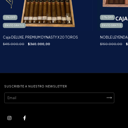
13
%
OFF
27
%
OFF
ENVÍO GRATIS
ENVÍO GRATIS
Caja DELUXE, PREMIUM DYNASTY X 20 TOROS
NOBLE LEYENDA
$415.000,00
$360.000,00
$150.000,00
$
SUSCRIBITE A NUESTRO NEWSLETTER