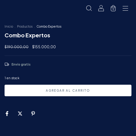
0
Inicio
.
Productos
.
Combo Expertos
Combo Expertos
$190.000,00
$155.000,00
Envío gratis
1
en stock