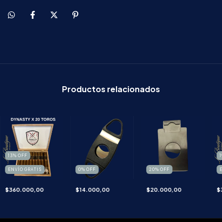
Productos relacionados
13
%
OFF
1
ENVÍO GRATIS
0
%
OFF
20
%
OFF
$360.000,00
$14.000,00
$20.000,00
$