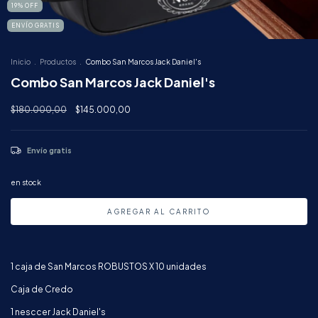
19
%
OFF
ENVÍO GRATIS
Inicio
.
Productos
.
Combo San Marcos Jack Daniel's
Combo San Marcos Jack Daniel's
$180.000,00
$145.000,00
Envío gratis
en stock
1 caja de San Marcos ROBUSTOS X 10 unidades
Caja de Credo
1 nesccer Jack Daniel's